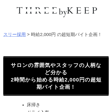
S
k
i
p
スリー採用
>
時給2,000円 の超短期バイト企画！
t
o
c
o
サロンの雰囲気やスタッフの人柄な
n
ど分かる
t
2時間から始める時給2,000円の超短
e
期バイト企画！
n
t
床掃き